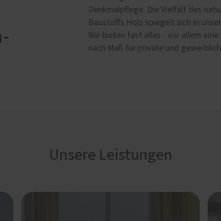
Denkmalpflege. Die Vielfalt des na
Baustoffs Holz spiegelt sich in unse
n-
Wir bieten fast alles - vor allem ei
nach Maß für private und gewerblic
öden
Treppensanierung
beitung von Holzböden
nböden
tt
gung und Pflege
Unsere Leistungen