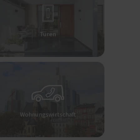

Türen

Wohnungswirtschaft