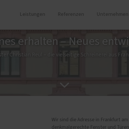
Leistungen
Referenzen
Unternehmen
nes erhalten – Neues entwi
nzen
Denkmalpflege & Restauri
Unsere Partner
üren
Haustüren
ter Christian Reul – die vielseitige Schreinerei aus Fra
 und Holz-Aluminium
Rekonstruktion
inium
Restaurierung
tstoff
Energetische Ertüchtigu
onen
derungen
türen
Wir sind die Adresse in Frankfurt a
denkmalgerechte Fenster und Türen 