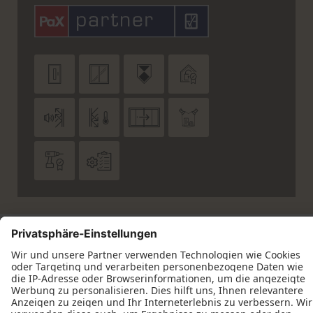










Datenschutz
Impressum
Kontakt
Schreinerei Christian Reul © 2026