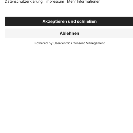
Folgen Sie uns









