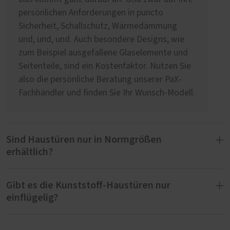
persönlichen Anforderungen in puncto
Sicherheit, Schallschutz, Wärmedämmung
und, und, und. Auch besondere Designs, wie
zum Beispiel ausgefallene Glaselemente und
Seitenteile, sind ein Kostenfaktor. Nutzen Sie
also die persönliche Beratung unserer PaX-
Fachhändler und finden Sie Ihr Wunsch-Modell.
Sind Haustüren nur in Normgrößen
erhältlich?
Gibt es die Kunststoff-Haustüren nur
Wir fertigen Haustüren ausschließlich nach
einflügelig?
Maß. Das heißt, wir realisieren spezielle
Abmessungen und auch besondere
Anforderungen, wie zum Beispiel einen
Alle unsere Kunststoff-Haustüren erhalten Sie