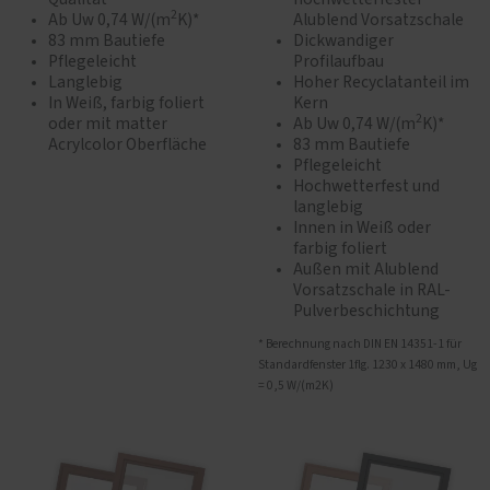
2
Ab Uw 0,74 W/(m
K)*
Alublend Vorsatzschale
83 mm Bautiefe
Dickwandiger
Pflegeleicht
Profilaufbau
Langlebig
Hoher Recyclatanteil im
In Weiß, farbig foliert
Kern
2
oder mit matter
Ab Uw 0,74 W/(m
K)*
Acrylcolor Oberfläche
83 mm Bautiefe
Pflegeleicht
Hochwetterfest und
langlebig
Innen in Weiß oder
farbig foliert
Außen mit Alublend
Vorsatzschale in RAL-
Pulverbeschichtung
* Berechnung nach DIN EN 14351-1 für
Standardfenster 1flg. 1230 x 1480 mm, Ug
= 0,5 W/(m2K)