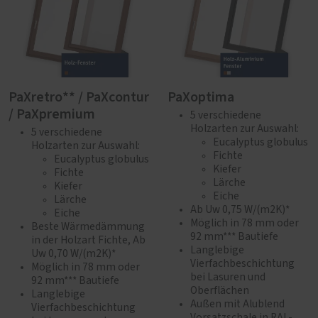
PaXretro** / PaXcontur
PaXoptima
/ PaXpremium
5 verschiedene
Holzarten zur Auswahl:
5 verschiedene
Eucalyptus globulus
Holzarten zur Auswahl:
Fichte
Eucalyptus globulus
Kiefer
Fichte
Lärche
Kiefer
Eiche
Lärche
Ab Uw 0,75 W/(m2K)*
Eiche
Möglich in 78 mm oder
Beste Wärmedämmung
92 mm*** Bautiefe
in der Holzart Fichte, Ab
Langlebige
Uw 0,70 W/(m2K)*
Vierfachbeschichtung
Möglich in 78 mm oder
bei Lasuren und
92 mm*** Bautiefe
Oberflächen
Langlebige
Außen mit Alublend
Vierfachbeschichtung
Vorsatzschale in RAL-