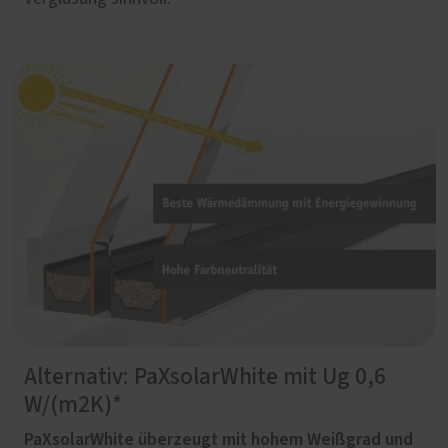
Alternativ: PaXsolarWhite mit Ug 0,6
W/(m2K)*
PaXsolarWhite überzeugt mit hohem Weißgrad und