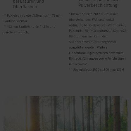
bei Lasuren und
Pulverbeschichtung
Oberflächen
* Die Aktion ist nicht für Profile mit
** PaXretro in dieser Aktion nur in 78 mm
überstehendem Wetterschenkel
Bautiefe lieferbar.
verfügbar, beispielsweise: PaXcontur68,
*** 92 mm Bautiefe nur in Fichte und
PaXcontur78, PaXcontur92, PaXretro78.
Lärche erhältlich.
Bei Stulpfenstern kann der
Spannrahmen nur durchgehend
ausgeführt werden. Weitere
Einschränkungen betreffen bestimmte
Rollladenführungen sowie Fenstertüren
mit Schwelle.
** Übergröße ab 1500 x 1500 mm: 139 €