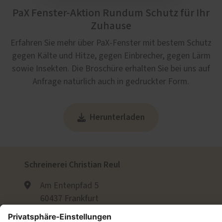
PaX Fenster-Aktion Rundum Schutz für Ihr
Zuhause
Erfahren Sie mehr über PaX-Fenster mit bestem Schutz
gegen Kälte und Hitze, gegen Einbrecher, gegen Lärm
sowie Insekten. Die Broschüre erhalten Sie bei uns auf
Anfrage natürlich auch in gedruckter Form.
Herunterladen
Schreinerei Christian Reul
Am Entenpfad 5
60437 Frankfurt
+49 (6101) 984405