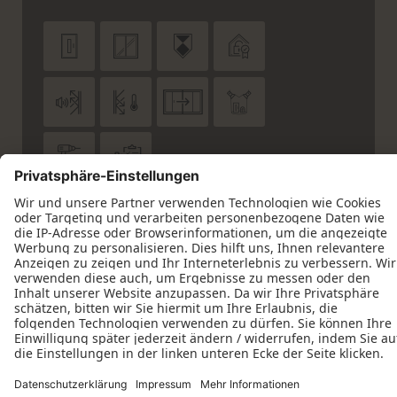










Datenschutz
Impressum
Kontakt
Schreinerei Christian Reul © 2026