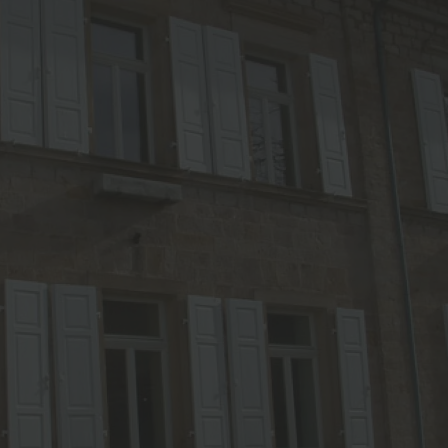
öden
Treppensanierung
beitung von Holzböden
nböden
tt
gung und Pflege