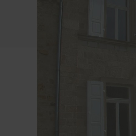
Sicherheitsnachrüstung
Förderungen
Wohnungswirtschaft
Holzb
Reparatur und Wartung von
Aufar
Fenstern und Türen
Diele
Nachrüstung von
Parke
Wohnraumbelüftungen
Reini
Wohnungsmodernisierungen
PaX Balkon- & Terrassentüren